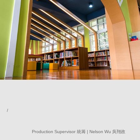
/
Production Supervisor 統籌 | Nelson Wu 吳翔政