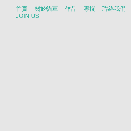
首頁
關於貓草
作品
專欄
聯絡我們
JOIN US