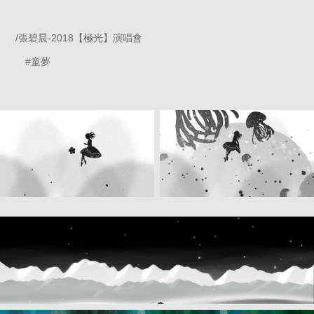
/張碧晨-2018【極光】演唱會
#童夢