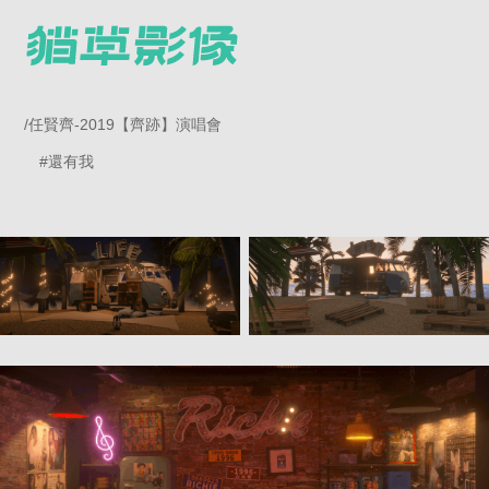
/任賢齊-2019【
齊跡】演唱會
#還有我