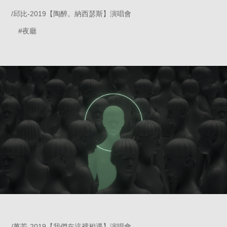
/邱比-2019【
陶醉。納西瑟斯
】演唱會
#夜廳
/萬芳-2019【
我們在這裡相遇
】演唱會