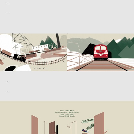
.
.
.
.